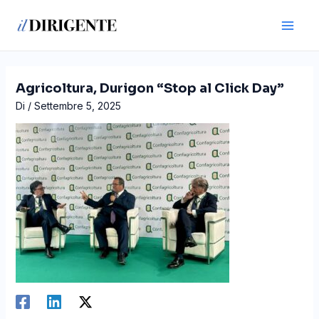
Vai
Navigazione
Main
al
articoli
Men
contenuto
Agricoltura, Durigon “Stop al Click Day”
Di
/
Settembre 5, 2025