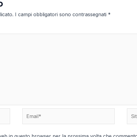
o
licato.
I campi obbligatori sono contrassegnati
*
Email*
Sito
web
o web in questo browser per la prossima volta che commento