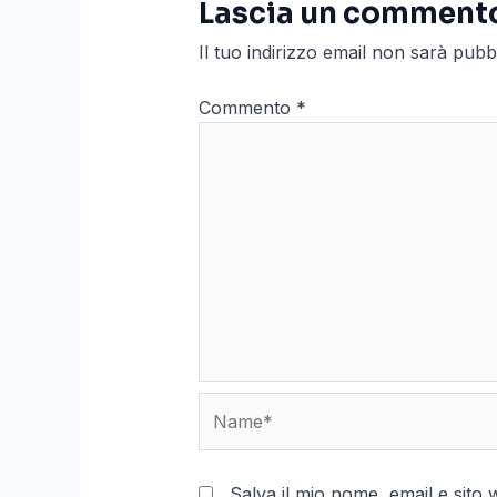
Lascia un comment
Il tuo indirizzo email non sarà pubb
Commento
*
Name*
Salva il mio nome, email e sit