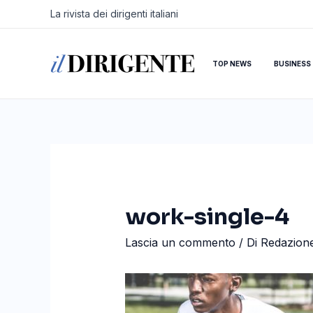
Vai
Navigazione
La rivista dei dirigenti italiani
al
articoli
contenuto
TOP NEWS
BUSINESS
work-single-4
Lascia un commento
/ Di
Redazion