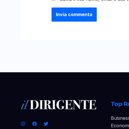
Top R
Busines
Econom