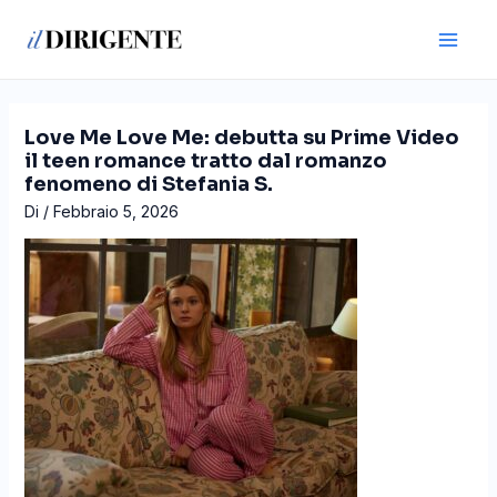
Vai
Navigazione
Main
al
articoli
Men
contenuto
Love Me Love Me: debutta su Prime Video
il teen romance tratto dal romanzo
fenomeno di Stefania S.
Di
/
Febbraio 5, 2026