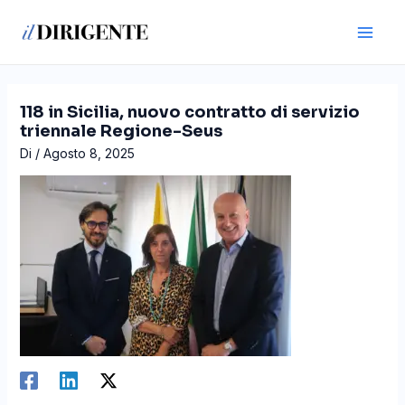
Vai
Navigazione
Main
al
articoli
Men
contenuto
118 in Sicilia, nuovo contratto di servizio
triennale Regione-Seus
Di
/
Agosto 8, 2025