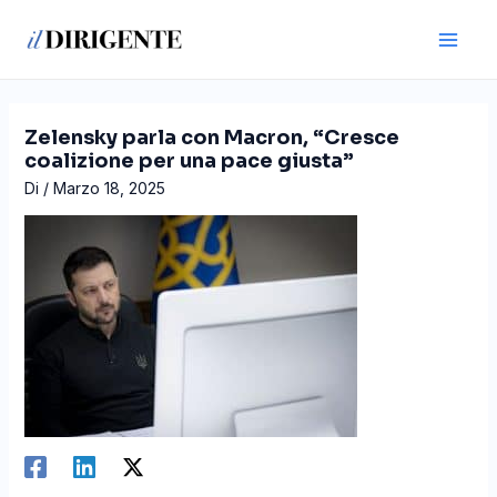
Vai
Navigazione
Main
al
articoli
Men
contenuto
Zelensky parla con Macron, “Cresce
coalizione per una pace giusta”
Di
/
Marzo 18, 2025