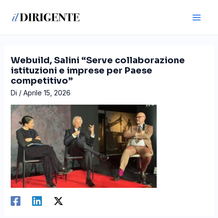
Vai
Navigazione
Main
al
articoli
Men
contenuto
Webuild, Salini “Serve collaborazione
istituzioni e imprese per Paese
competitivo”
Di
/
Aprile 15, 2026