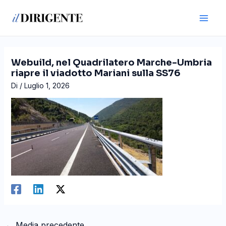
Vai
Navigazione
Main
al
articoli
Men
contenuto
Webuild, nel Quadrilatero Marche-Umbria
riapre il viadotto Mariani sulla SS76
Di
/
Luglio 1, 2026
←
Media precedente