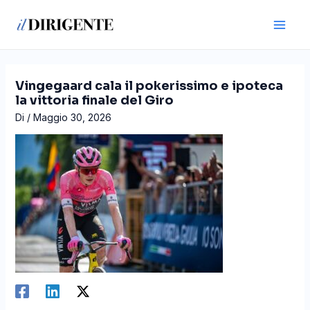
Vai
Navigazione
Main
al
articoli
Men
contenuto
Vingegaard cala il pokerissimo e ipoteca
la vittoria finale del Giro
Di
/
Maggio 30, 2026