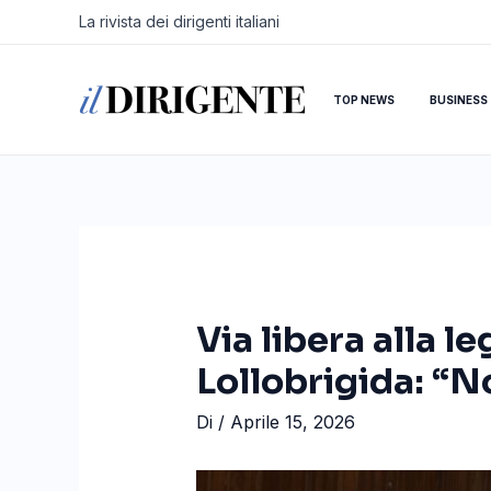
Vai
Navigazione
La rivista dei dirigenti italiani
al
articoli
contenuto
TOP NEWS
BUSINESS
Via libera alla l
Lollobrigida: “N
Di
/
Aprile 15, 2026