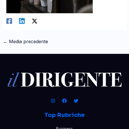
←
Media precedente
Top Rubriche
Business