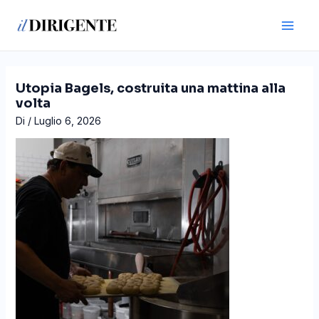
Vai
Navigazione
Main
al
articoli
Men
contenuto
Utopia Bagels, costruita una mattina alla
volta
Di
/
Luglio 6, 2026