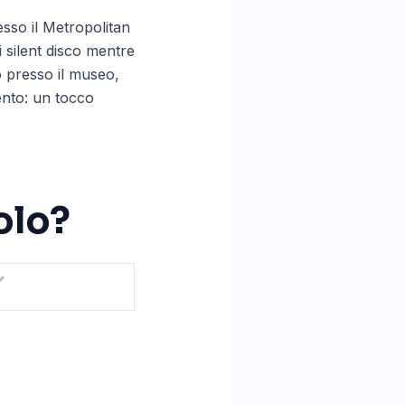
esso il Metropolitan
 silent disco mentre
o presso il museo,
ento: un tocco
olo?