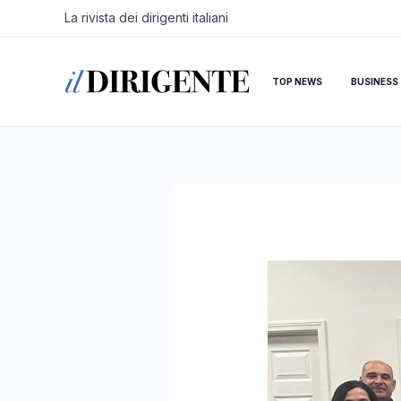
Vai
Navigazione
La rivista dei dirigenti italiani
al
articoli
contenuto
TOP NEWS
BUSINESS