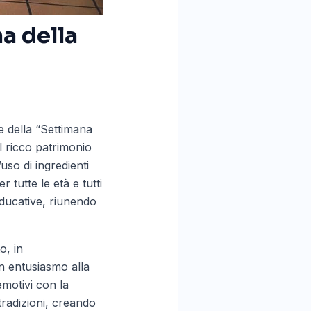
a della
e della “Settimana
l ricco patrimonio
’uso di ingredienti
r tutte le età e tutti
 educative, riunendo
o, in
on entusiasmo alla
emotivi con la
 tradizioni, creando