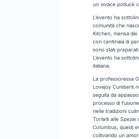
un vivace potluck c
L’evento ha sottolin
comunità che nasce
Kitchen, mensa dei po
con centinaia di pers
sono stati preparati
L’evento ha sottolin
italiana.
La professoressa Gr
Lovejoy Cuniberti ne
seguita da appassion
processo di fusione 
nelle tradizioni cul
Tortelli alle Spezi
Columbus, questi eve
coltivando un amore 