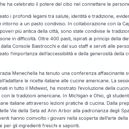
he ha celebrato il potere del cibo nel connettere le person
eato i profondi legami tra salute, identità e tradizione, evide
 intorno a un pasto condiviso. In collaborazione con la C
veri più antica della città, sono state condivise le tradizioni
one in difficoltà. Oltre 400 pasti, ispirati ai principi della d
 dalla Console Baistrocchi e dal suo staff e serviti alle per
eato l’importanza dell’accessibilità e della generosità della 
azia Menechella ha tenuto una conferenza affascinante sul
ll’adattare le ricette italiane alle cucine americane. La sessi
ati in tutto il Midwest, ha mostrato l’evoluzione della cucina
con le tradizioni americane. In Michigan e Ohio, gli student
inarie italiane attraverso lezioni pratiche di cucina. Dalla pr
e delle Vie della Seta ad Ann Arbor alla padronanza degli S
nti hanno coinvolto i giovani nella scoperta dell’arte della 
per gli ingredienti freschi e saporiti.