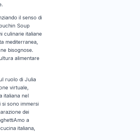
e.
nziando il senso di
apuchin Soup
 culinarie italiane
ieta mediterranea,
sone bisognose.
cultura alimentare
 ruolo di Julia
one virtuale,
 italiana nel
i si sono immersi
eparazione dei
paghettiAmo a
cucina italiana,