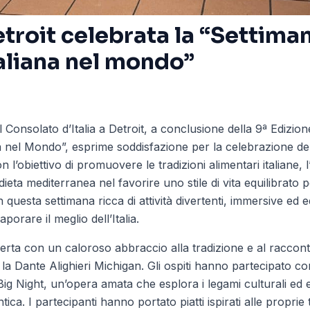
troit celebrata la “Settiman
aliana nel mondo”
Consolato d’Italia a Detroit, a conclusione della 9ª Edizion
na nel Mondo”, esprime soddisfazione per la celebrazione de
on l’obiettivo di promuovere le tradizioni alimentari italiane, l
 dieta mediterranea nel favorire uno stile di vita equilibrato pe
in questa settimana ricca di attività divertenti, immersive ed
porare il meglio dell’Italia.
perta con un caloroso abbraccio alla tradizione e al raccont
la Dante Alighieri Michigan. Gli ospiti hanno partecipato c
Big Night, un’opera amata che esplora i legami culturali ed 
tica. I partecipanti hanno portato piatti ispirati alle proprie