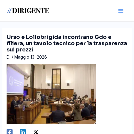
Vai
Navigazione
Main
al
articoli
Men
contenuto
Urso e Lollobrigida incontrano Gdo e
filiera, un tavolo tecnico per la trasparenza
sui prezzi
Di
/
Maggio 13, 2026