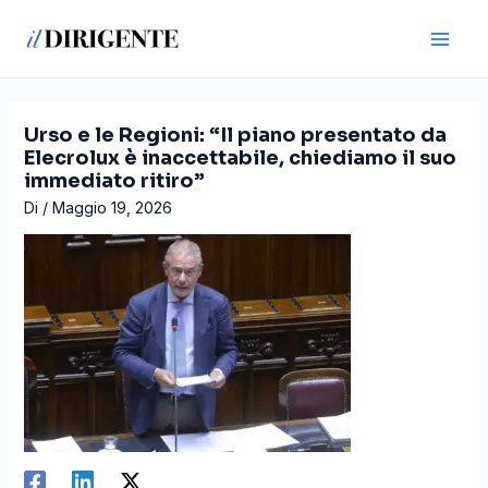
Vai
Navigazione
Main
al
articoli
Men
contenuto
Urso e le Regioni: “Il piano presentato da
Elecrolux è inaccettabile, chiediamo il suo
immediato ritiro”
Di
/
Maggio 19, 2026