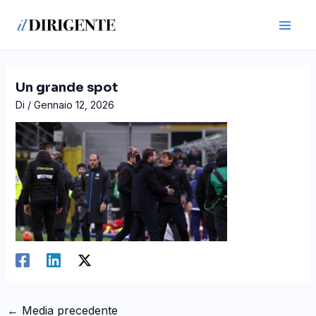
Vai
Navigazione
Main
al
articoli
Men
contenuto
Un grande spot
Di
/
Gennaio 12, 2026
←
Media precedente