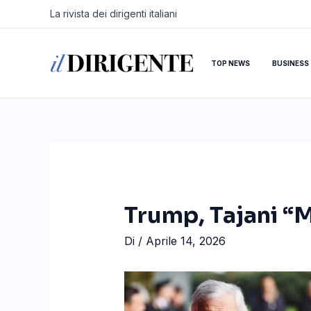
Vai
Navigazione
La rivista dei dirigenti italiani
al
articoli
contenuto
TOP NEWS
BUSINESS
Trump, Tajani “Me
Di
/
Aprile 14, 2026