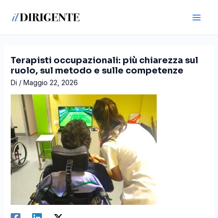
Vai
Navigazione
Main
al
articoli
Men
contenuto
Terapisti occupazionali: più chiarezza sul
ruolo, sul metodo e sulle competenze
Di
/
Maggio 22, 2026