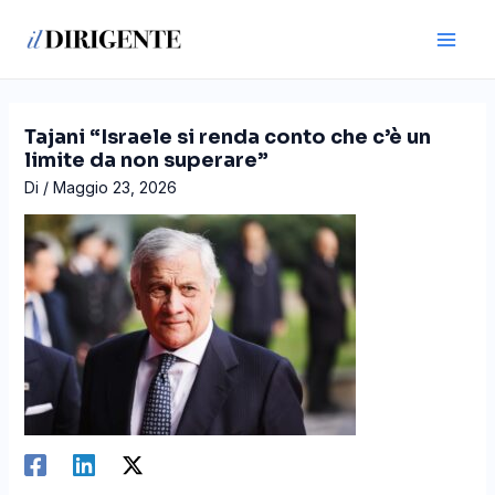
Vai
Navigazione
Main
al
articoli
Men
contenuto
Tajani “Israele si renda conto che c’è un
limite da non superare”
Di
/
Maggio 23, 2026