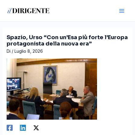
Vai
Navigazione
Main
al
articoli
Men
contenuto
Spazio, Urso “Con un’Esa più forte l’Europa
protagonista della nuova era”
Di
/
Luglio 8, 2026