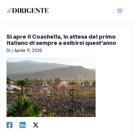
Vai
Navigazione
Main
al
articoli
Men
contenuto
Si apre il Coachella, in attesa del primo
italiano di sempre a esibirsi quest’anno
Di
/
Aprile 11, 2026