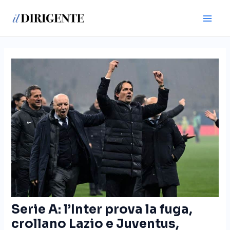
Vai
Navigazione
Main
al
articoli
Men
contenuto
Serie A: l’Inter prova la fuga,
crollano Lazio e Juventus,