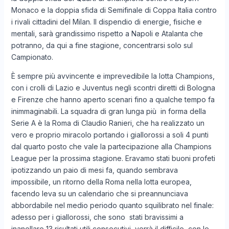
Monaco e la doppia sfida di Semifinale di Coppa Italia contro
i rivali cittadini del Milan. Il dispendio di energie, fisiche e
mentali, sarà grandissimo rispetto a Napoli e Atalanta che
potranno, da qui a fine stagione, concentrarsi solo sul
Campionato.
È sempre più avvincente e imprevedibile la lotta Champions,
con i crolli di Lazio e Juventus negli scontri diretti di Bologna
e Firenze che hanno aperto scenari fino a qualche tempo fa
inimmaginabili. La squadra di gran lunga più in forma della
Serie A è la Roma di Claudio Ranieri, che ha realizzato un
vero e proprio miracolo portando i giallorossi a soli 4 punti
dal quarto posto che vale la partecipazione alla Champions
League per la prossima stagione. Eravamo stati buoni profeti
ipotizzando un paio di mesi fa, quando sembrava
impossibile, un ritorno della Roma nella lotta europea,
facendo leva su un calendario che si preannunciava
abbordabile nel medio periodo quanto squilibrato nel finale:
adesso per i giallorossi, che sono stati bravissimi a
inanellare 13 risultati utili consecutivi, verrà il difficile, con le