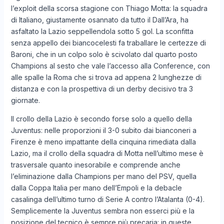
l’exploit della scorsa stagione con Thiago Motta: la squadra
di Italiano, giustamente osannato da tutto il Dall’Ara, ha
asfaltato la Lazio seppellendola sotto 5 gol. La sconfitta
senza appello dei biancocelesti fa traballare le certezze di
Baroni, che in un colpo solo è scivolato dal quarto posto
Champions al sesto che vale l’accesso alla Conference, con
alle spalle la Roma che si trova ad appena 2 lunghezze di
distanza e con la prospettiva di un derby decisivo tra 3
giornate.
Il crollo della Lazio è secondo forse solo a quello della
Juventus: nelle proporzioni il 3-0 subito dai bianconeri a
Firenze è meno impattante della cinquina rimediata dalla
Lazio, ma il crollo della squadra di Motta nell’ultimo mese è
trasversale quanto inesorabile e comprende anche
l’eliminazione dalla Champions per mano del PSV, quella
dalla Coppa Italia per mano dell’Empoli e la debacle
casalinga dell’ultimo turno di Serie A contro l’Atalanta (0-4).
Semplicemente la Juventus sembra non esserci più e la
posizione del tecnico è sempre più precaria: in queste