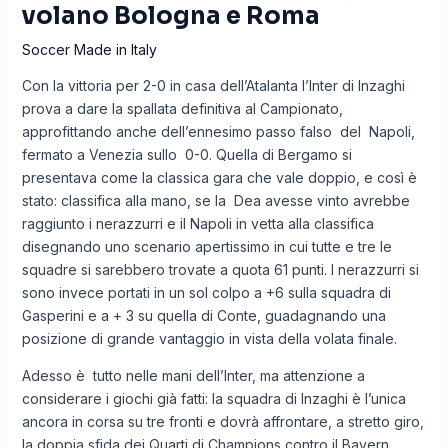
volano Bologna e Roma
Soccer Made in Italy
Con la vittoria per 2-0 in casa dell’Atalanta l’Inter di Inzaghi
prova a dare la spallata definitiva al Campionato,
approfittando anche dell’ennesimo passo falso del Napoli,
fermato a Venezia sullo 0-0. Quella di Bergamo si
presentava come la classica gara che vale doppio, e così è
stato: classifica alla mano, se la Dea avesse vinto avrebbe
raggiunto i nerazzurri e il Napoli in vetta alla classifica
disegnando uno scenario apertissimo in cui tutte e tre le
squadre si sarebbero trovate a quota 61 punti. I nerazzurri si
sono invece portati in un sol colpo a +6 sulla squadra di
Gasperini e a + 3 su quella di Conte, guadagnando una
posizione di grande vantaggio in vista della volata finale.
Adesso è tutto nelle mani dell’Inter, ma attenzione a
considerare i giochi già fatti: la squadra di Inzaghi è l’unica
ancora in corsa su tre fronti e dovrà affrontare, a stretto giro,
la doppia sfida dei Quarti di Champions contro il Bayern