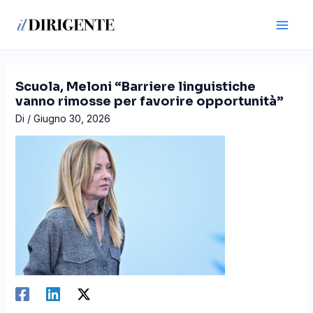
Vai
Navigazione
Main
al
articoli
Men
contenuto
Scuola, Meloni “Barriere linguistiche
vanno rimosse per favorire opportunità”
Di
/
Giugno 30, 2026