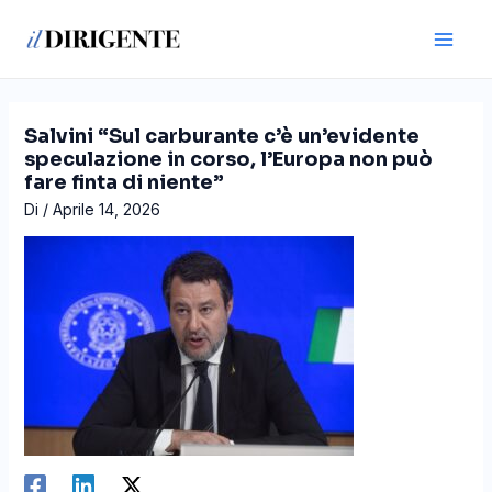
Vai
Navigazione
Main
al
articoli
Men
contenuto
Salvini “Sul carburante c’è un’evidente
speculazione in corso, l’Europa non può
fare finta di niente”
Di
/
Aprile 14, 2026