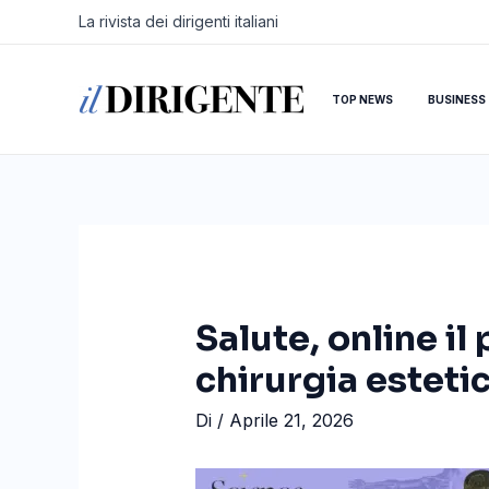
Vai
Navigazione
La rivista dei dirigenti italiani
al
articoli
contenuto
TOP NEWS
BUSINESS
Salute, online i
chirurgia esteti
Di
/
Aprile 21, 2026