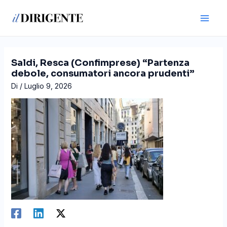
Vai
Navigazione
Main
al
articoli
Men
contenuto
Saldi, Resca (Confimprese) “Partenza
debole, consumatori ancora prudenti”
Di
/
Luglio 9, 2026