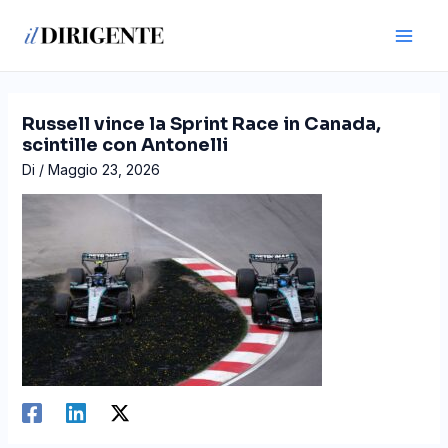
Vai
Navigazione
Main
al
articoli
Men
contenuto
Russell vince la Sprint Race in Canada,
scintille con Antonelli
Di
/
Maggio 23, 2026