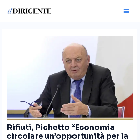
Vai
Navigazione
Main
al
articoli
Men
contenuto
Rifiuti, Pichetto “Economia
circolare un’opportunità per la