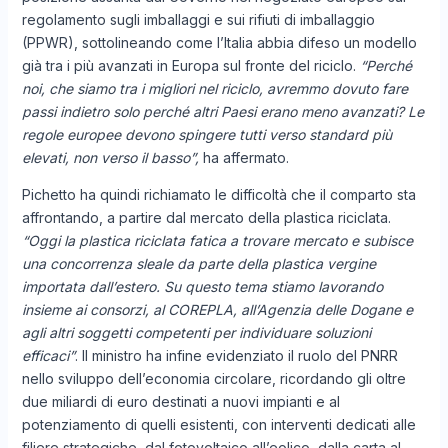
regolamento sugli imballaggi e sui rifiuti di imballaggio
(PPWR), sottolineando come l’Italia abbia difeso un modello
già tra i più avanzati in Europa sul fronte del riciclo.
“Perché
noi, che siamo tra i migliori nel riciclo, avremmo dovuto fare
passi indietro solo perché altri Paesi erano meno avanzati? Le
regole europee devono spingere tutti verso standard più
elevati, non verso il basso”,
ha affermato.
Pichetto ha quindi richiamato le difficoltà che il comparto sta
affrontando, a partire dal mercato della plastica riciclata.
“Oggi la plastica riciclata fatica a trovare mercato e subisce
una concorrenza sleale da parte della plastica vergine
importata dall’estero. Su questo tema stiamo lavorando
insieme ai consorzi, al COREPLA, all’Agenzia delle Dogane e
agli altri soggetti competenti per individuare soluzioni
efficaci”
. Il ministro ha infine evidenziato il ruolo del PNRR
nello sviluppo dell’economia circolare, ricordando gli oltre
due miliardi di euro destinati a nuovi impianti e al
potenziamento di quelli esistenti, con interventi dedicati alle
filiere strategiche, dal fotovoltaico all’eolico, dalla carta al