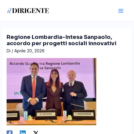
Vai
Navigazione
Main
al
articoli
Men
contenuto
Regione Lombardia-Intesa Sanpaolo,
accordo per progetti sociali innovativi
Di
/
Aprile 20, 2026