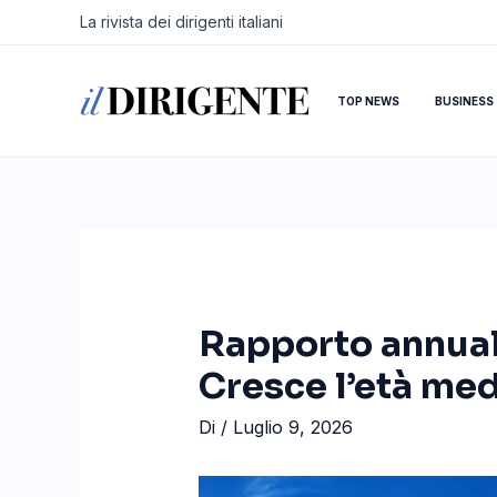
Vai
Navigazione
La rivista dei dirigenti italiani
al
articoli
contenuto
TOP NEWS
BUSINESS
Rapporto annuale
Cresce l’età med
Di
/
Luglio 9, 2026