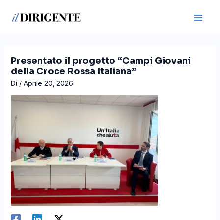
Vai
Navigazione
Main
al
articoli
Men
contenuto
Presentato il progetto “Campi Giovani
della Croce Rossa Italiana”
Di
/
Aprile 20, 2026