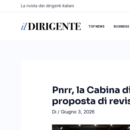
Vai
Navigazione
La rivista dei dirigenti italiani
al
articoli
contenuto
TOP NEWS
BUSINESS
Pnrr, la Cabina d
proposta di revi
Di
/
Giugno 3, 2026