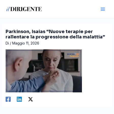
Vai
Navigazione
Main
al
articoli
Men
contenuto
Parkinson, Isaias “Nuove terapie per
rallentare la progressione della malattia”
Di
/
Maggio 11, 2026