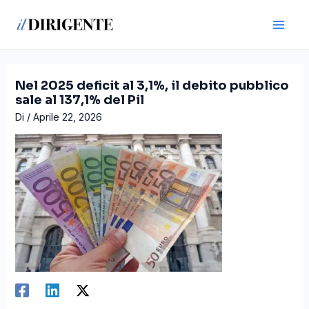
Vai
Navigazione
Main
al
articoli
Men
contenuto
Nel 2025 deficit al 3,1%, il debito pubblico
sale al 137,1% del Pil
Di
/
Aprile 22, 2026