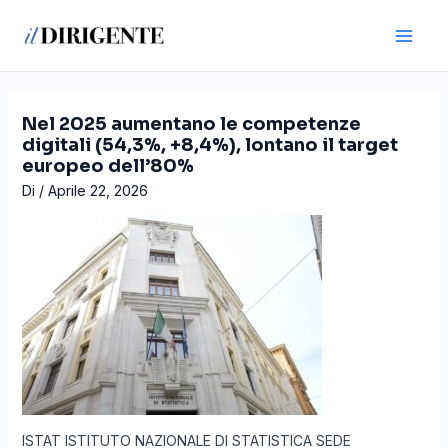
Vai
Navigazione
Main
al
articoli
Men
contenuto
Nel 2025 aumentano le competenze
digitali (54,3%, +8,4%), lontano il target
europeo dell’80%
Di
/
Aprile 22, 2026
ISTAT ISTITUTO NAZIONALE DI STATISTICA SEDE