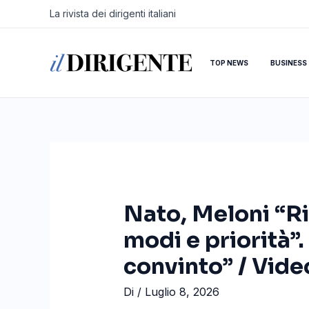
Vai
Navigazione
La rivista dei dirigenti italiani
al
articoli
contenuto
TOP NEWS
BUSINESS
Nato, Meloni “Ri
modi e priorità”.
convinto” / Vide
Di
/
Luglio 8, 2026