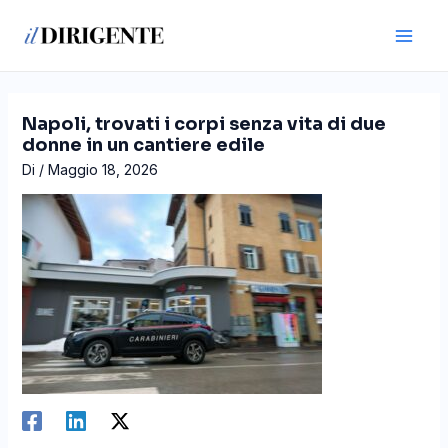
Vai
Navigazione
Main
al
articoli
Men
contenuto
Napoli, trovati i corpi senza vita di due
donne in un cantiere edile
Di
/
Maggio 18, 2026