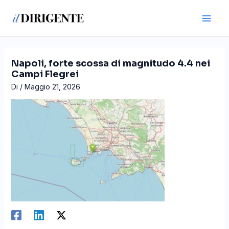
Vai
Navigazione
Main
al
articoli
Men
contenuto
Napoli, forte scossa di magnitudo 4.4 nei
Campi Flegrei
Di
/
Maggio 21, 2026