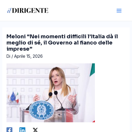
Vai
Navigazione
Main
al
articoli
Men
contenuto
Meloni “Nei momenti difficili l’Italia dà il
meglio di sé, il Governo al fianco delle
imprese”
Di
/
Aprile 15, 2026