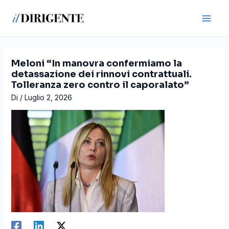
Vai
Navigazione
Main
al
articoli
Men
contenuto
Meloni “In manovra confermiamo la
detassazione dei rinnovi contrattuali.
Tolleranza zero contro il caporalato”
Di
/
Luglio 2, 2026