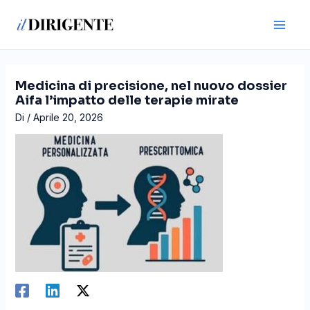
Vai
Navigazione
Main
al
articoli
Men
contenuto
Medicina di precisione, nel nuovo dossier
Aifa l’impatto delle terapie mirate
Di
/
Aprile 20, 2026