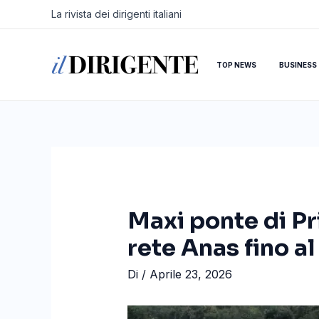
Vai
Navigazione
La rivista dei dirigenti italiani
al
articoli
contenuto
TOP NEWS
BUSINESS
Maxi ponte di Pri
rete Anas fino a
Di
/
Aprile 23, 2026