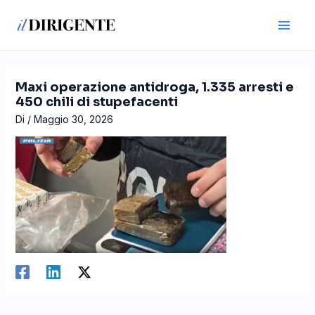
Vai
Navigazione
Main
al
articoli
Men
contenuto
Maxi operazione antidroga, 1.335 arresti e
450 chili di stupefacenti
Di
/
Maggio 30, 2026