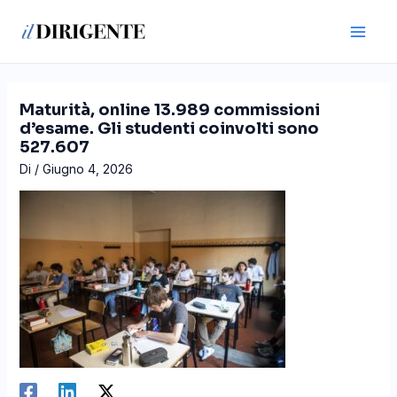
Vai
Navigazione
Main
al
articoli
Men
contenuto
Maturità, online 13.989 commissioni
d’esame. Gli studenti coinvolti sono
527.607
Di
/
Giugno 4, 2026