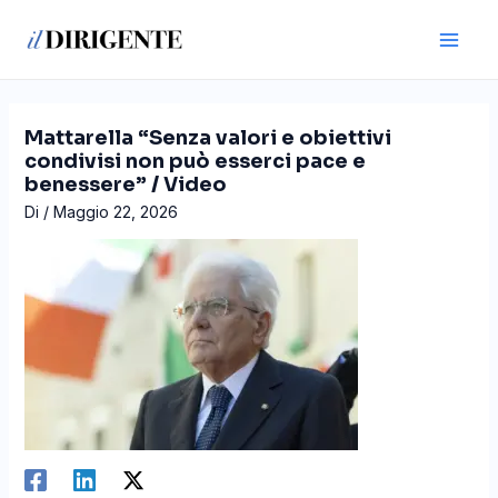
Vai
Navigazione
Main
al
articoli
Men
contenuto
Mattarella “Senza valori e obiettivi
condivisi non può esserci pace e
benessere” / Video
Di
/
Maggio 22, 2026