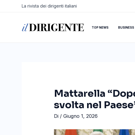
Vai
Navigazione
La rivista dei dirigenti italiani
al
articoli
contenuto
TOP NEWS
BUSINESS
Mattarella “Dopo
svolta nel Paese
Di
/
Giugno 1, 2026