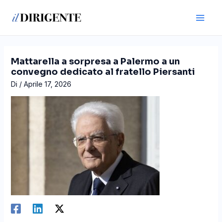
Vai
Navigazione
Main
al
articoli
Men
contenuto
Mattarella a sorpresa a Palermo a un
convegno dedicato al fratello Piersanti
Di
/
Aprile 17, 2026