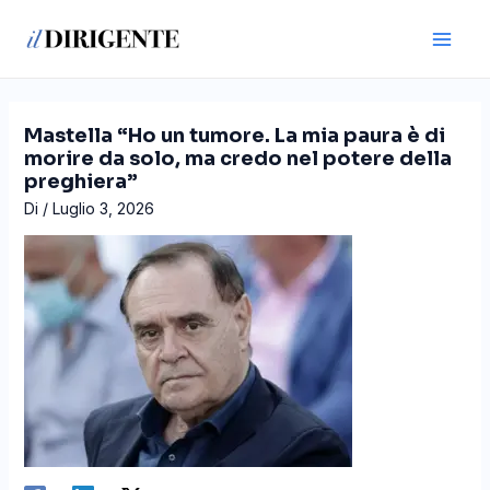
Vai
Navigazione
Main
al
articoli
Men
contenuto
Mastella “Ho un tumore. La mia paura è di
morire da solo, ma credo nel potere della
preghiera”
Di
/
Luglio 3, 2026