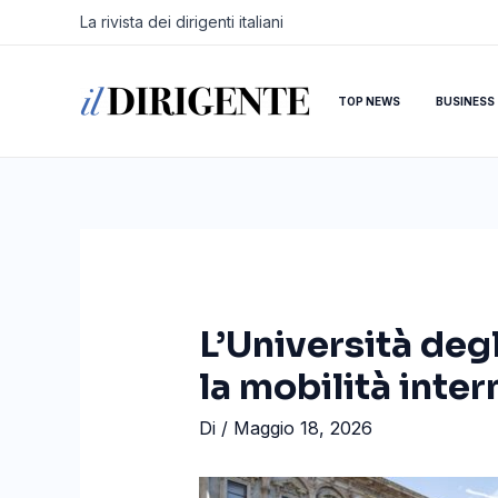
Vai
Navigazione
La rivista dei dirigenti italiani
al
articoli
contenuto
TOP NEWS
BUSINESS
L’Università deg
la mobilità inte
Di
/
Maggio 18, 2026