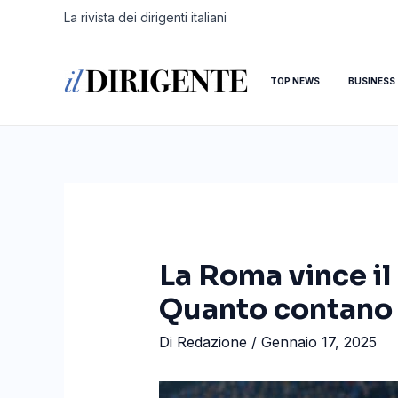
Vai
Navigazione
La rivista dei dirigenti italiani
al
articoli
contenuto
TOP NEWS
BUSINESS
La Roma vince il
Quanto contano g
Di
Redazione
/
Gennaio 17, 2025