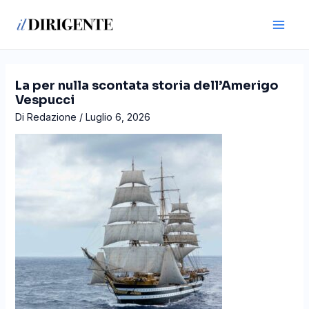
Vai
Navigazione
Main
al
articoli
Men
contenuto
La per nulla scontata storia dell’Amerigo
Vespucci
Di
Redazione
/
Luglio 6, 2026