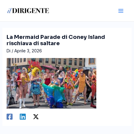
Vai
Navigazione
Main
al
articoli
Men
contenuto
La Mermaid Parade di Coney Island
rischiava di saltare
Di
/
Aprile 3, 2026